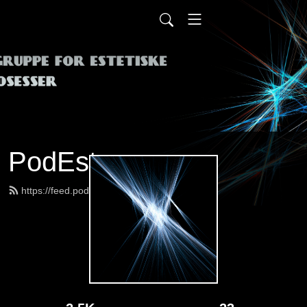
PodEst
https://feed.podbean.com/podest/feed.xml