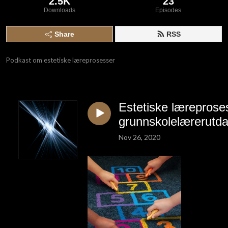
2.5K
23
Downloads
Episodes
Share
RSS
Podkast om estetiske læreprosesser
Estetiske læreproses
grunnskolelærerutd
Nov 26, 2020